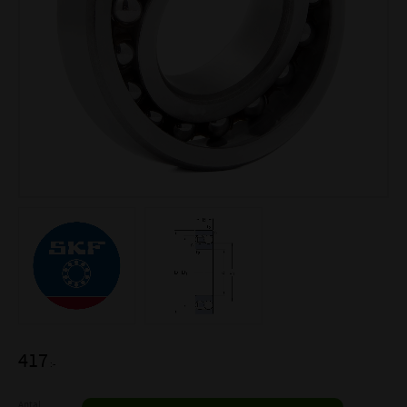
417
:-
Antal