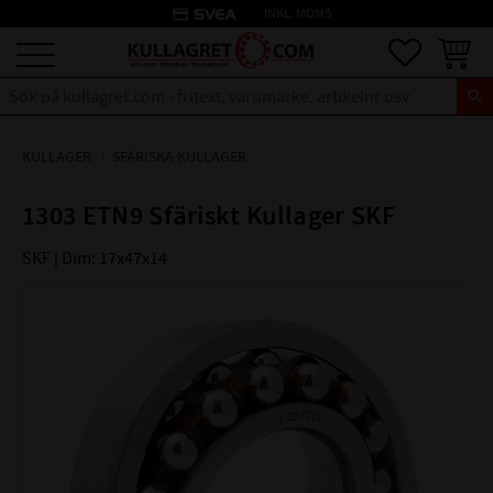
credit_card
INKL. MOMS
Meny
Favoriter
Kundva
KULLAGER
SFÄRISKA KULLAGER
1303 ETN9 Sfäriskt Kullager SKF
SKF | Dim: 17x47x14