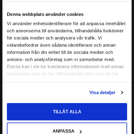
ALTERNATIVA BETECKNINGAR:
hållare.
CODEX - Spinning into
Lagret är självinställande och relativt okänsligt för
Denna webbplats använder cookies
FABRIKAT:
infinity
snedställning (Tillåten snedställning brukar ligga omkring 2-
Vi använder enhetsidentifierare för att anpassa innehållet
4°) av axeln i förhållande till lagerhuset.
close
och annonserna till användarna, tillhandahålla funktioner
Välkommen till kullagret.com
Det är särskilt lämpliga för inbyggnader där betydande
Läs mer
för sociala medier och analysera vår trafik. Vi
axelutböjning eller snedställning kan förväntas.
vidarebefordrar även sådana identifierare och annan
Vill du handla som företag eller privatperson?
Relaterade produkter
information från din enhet till de sociala medier och
CODEX är en serie lager av
annons- och analysföretag som vi samarbetar med.
Medelhög kvalitetsnivå
FÖRETAG
Dessa kan i sin tur kombinera informationen med annan
Lämplig för olika applikationer
Lägg till i favoriter
information som du har tillhandahållit eller som de har
Priser visas exkl. moms
Kvalitetskontrollerad
samlat in när du har använt deras tjänster.
PRIVAT
Nedan hittar du mer ingående information om detta Sfäriska
Visa detaljer
Priser visas inkl. moms
kullager
TILLÅT ALLA
1303 ETN9 Sfäriskt 
ANPASSA