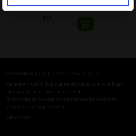
Kullager SKF
SKF | Dim: 17x47x14
417
:-
Vår webbutik har funnits sedan år 2010
Vår ambition på Kullagret är att tillgodose er med kullager,
tätningar, transmission, smörjmedel,
fordonsvårdsprodukter och mycket mer från välkända
varumärken av högsta kvalité.
Välkommen!