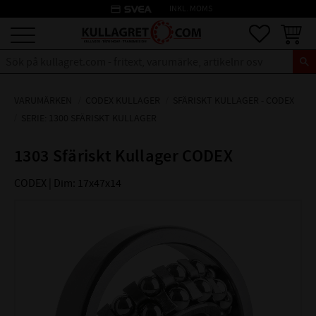
credit_card
INKL. MOMS
Meny
Favoriter
Kundva
VARUMÄRKEN
CODEX KULLAGER
SFÄRISKT KULLAGER - CODEX
SERIE: 1300 SFÄRISKT KULLAGER
1303 Sfäriskt Kullager CODEX
CODEX | Dim: 17x47x14