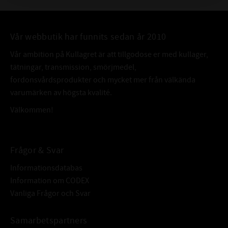
1306 K TNG
FABRIKAT:
SKF
Vår webbutik har funnits sedan år 2010
Vår ambition på Kullagret är att tillgodose er med kullager,
tätningar, transmission, smörjmedel,
fordonsvårdsprodukter och mycket mer från välkända
varumärken av högsta kvalité.
Välkommen!
Frågor & Svar
Informationsdatabas
Information om CODEX
Vanliga Frågor och Svar
Samarbetspartners