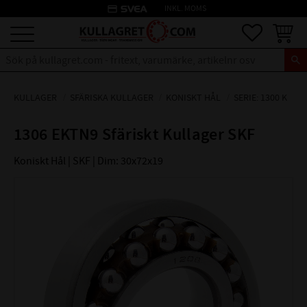
credit_card
INKL. MOMS
Meny
Favoriter
Kundva
KULLAGER
SFÄRISKA KULLAGER
KONISKT HÅL
SERIE: 1300 K
1306 EKTN9 Sfäriskt Kullager SKF
Koniskt Hål | SKF | Dim: 30x72x19