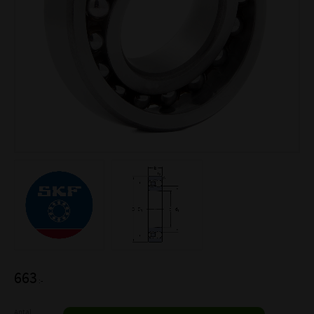
663
:-
Antal