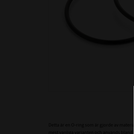
Detta är en O-ring som är gjorde av materi
mest vanliga varianten och används bland an