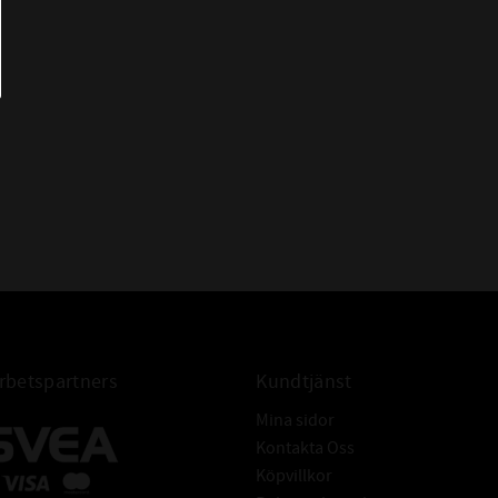
- Många utspädda syror, baser och
saltlösningar i låga temperaturer
- Vatten ( upp till +60°C sen
rekommenderas EPDM)
- Högaromiska bränslen
- Klorade kolväten (trikloretylen)
IBELT
- Polära föreningar (keton, aceton,
ättiksyra-etylen-ester)
- Starka syror
- Glykolbaserade bromsvätskor
- Åldras snabbt om det kommer i
kontakt med luft och ozon
betspartners
Kundtjänst
x3,0 O-ring NBR
Mina sidor
Kontakta Oss
Köpvillkor