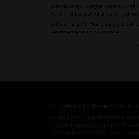
Animaliska oljor, Acetylen, Vatten(upp till
medier. Slitagebeständigheten är god hos n
Kolla i våran pdf fil "Beständighetstabell - 
rekommenderas om du är osäker.
Lä
Vår webbutik har funnits sedan år 2
Vår ambition på Kullagret är att tillgodose 
tätningar, transmission, smörjmedel, for
och mycket mer från välkända varumärken a