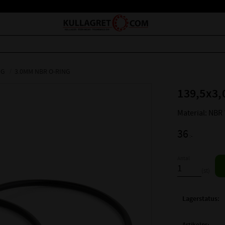
NG
3.0MM NBR O-RING
139,5x3,
Material: NBR
36
:-
Antal
st
Lagerstatus