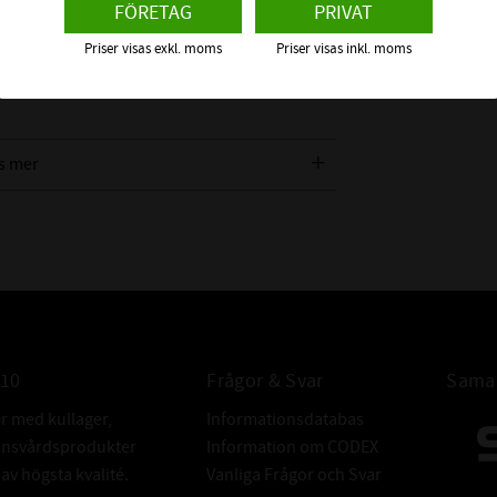
FÖRETAG
PRIVAT
 ca +60°C), Luft, Alkohol, och många andra
itril.
Priser visas exkl. moms
Priser visas inkl. moms
Material" för att se vilket material som
s mer
INTE KOMPAT
MED:
ALTERNATIV
010
Frågor & Svar
Samar
BETECKNING:
er med kullager,
Informationsdatabas
donsvårdsprodukter
Information om CODEX
v högsta kvalité.
Vanliga Frågor och Svar