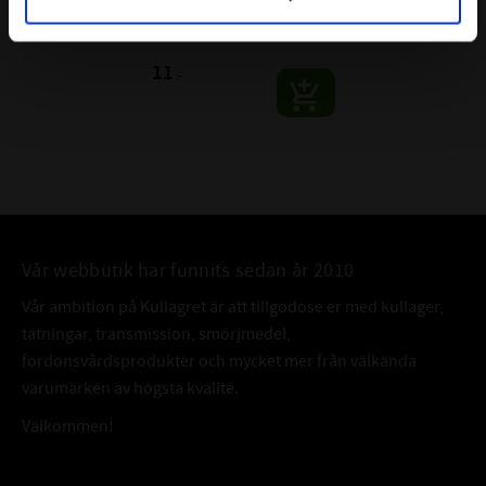
70
- Organiska syror med små molekyler
(yrsyra, ättiksyra)
Material: NBR 70
- Vattenånga och hett vatten
11
:-
Varning! Bränt fluorgummi ska hanteras på
samma sätt som frätande ämnen,
ALTERNATIV
35x1,6 O-ring FKM
BETECKNING:
Vår webbutik har funnits sedan år 2010
Vår ambition på Kullagret är att tillgodose er med kullager,
tätningar, transmission, smörjmedel,
fordonsvårdsprodukter och mycket mer från välkända
varumärken av högsta kvalité.
Välkommen!