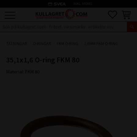
credit_card
INKL. MOMS
Meny
Favoriter
Kundva
TÄTNINGAR
O-RINGAR
FKM O-RING
1,6MM FKM O-RING
35,1x1,6 O-ring FKM 80
Material: FKM 80