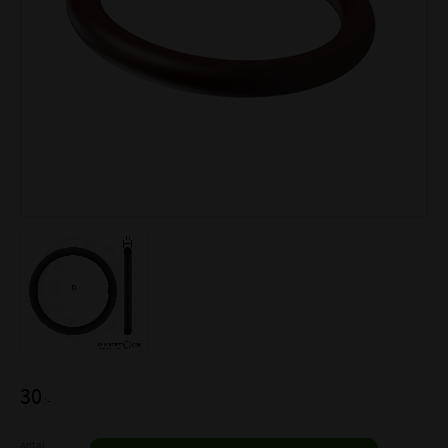
30
:-
Antal