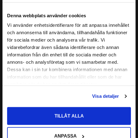
- Mineraloljor och fetter; sväller något.
hydraulvätskor, bränslen, aromatiska och många organiska
ASTM-oljor nr 1-3
lösningsämnen samt kemikalier.
Denna webbplats använder cookies
KEMISK
- Icke brännbara hydraulvätskor, HFD-
BESTÄNDIGHET
gruppen
Kolla i våran pdf fil "Beständighetstabell - Material" för att se
Vi använder enhetsidentifierare för att anpassa innehållet
close
- Silikongrupper och fett
och annonserna till användarna, tillhandahålla funktioner
vilket material som rekommenderas om du är osäker.
Välkommen till kullagret.com
Läs mer
- Västfetter och Oljor
för sociala medier och analysera vår trafik. Vi
- Alifatiska kolväten (bränslen, butan,
vidarebefordrar även sådana identifierare och annan
Vill du handla som företag eller privatperson?
Relaterade produkter
information från din enhet till de sociala medier och
propan, naturgaser)
annons- och analysföretag som vi samarbetar med.
- Aromatiska kolväten (trikloretylen,
FÖRETAG
Dessa kan i sin tur kombinera informationen med annan
koltetraklorid)
information som du har tillhandahållit eller som de har
- Metanolhaltiga bränslen
Lägg till i favoriter
Priser visas exkl. moms
samlat in när du har använt deras tjänster.
- Vid högt undertryck
PRIVAT
- Mycket bra beständighet mot ozon, väder
Visa detaljer
Priser visas inkl. moms
och åldrande
- Polära lösningsmedel (aceton,
TILLÅT ALLA
INTE KOMPATIBELT
metylesterketon, dietyleter, dietendioxid)
MED:
- Glykolbaserade bromsvätskor
- Ammoniakgas, aminer, baser
35,1x1,6 O-ring NBR 
ANPASSA