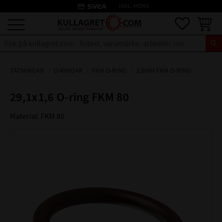
credit_card
INKL. MOMS
Meny
Favoriter
Kundva
TÄTNINGAR
O-RINGAR
FKM O-RING
1,6MM FKM O-RING
29,1x1,6 O-ring FKM 80
Material: FKM 80