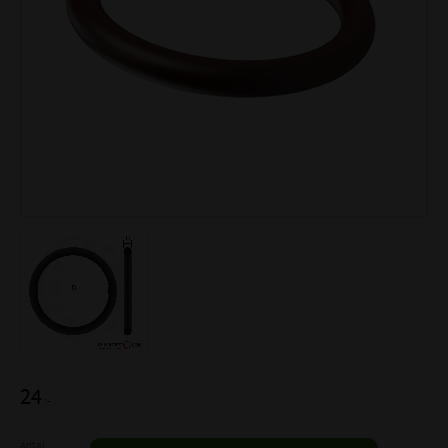
24
:-
Antal