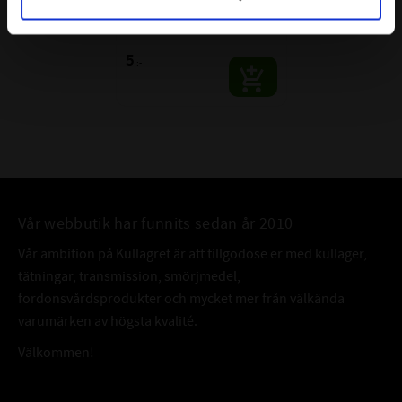
70
- Organiska syror med små molekyler
(yrsyra, ättiksyra)
Material: NBR 70
- Vattenånga och hett vatten
5
:-
Varning! Bränt fluorgummi ska hanteras på
samma sätt som frätande ämnen,
ALTERNATIV
29x1,6 O-ring FKM
BETECKNING:
Vår webbutik har funnits sedan år 2010
Vår ambition på Kullagret är att tillgodose er med kullager,
tätningar, transmission, smörjmedel,
fordonsvårdsprodukter och mycket mer från välkända
varumärken av högsta kvalité.
Välkommen!