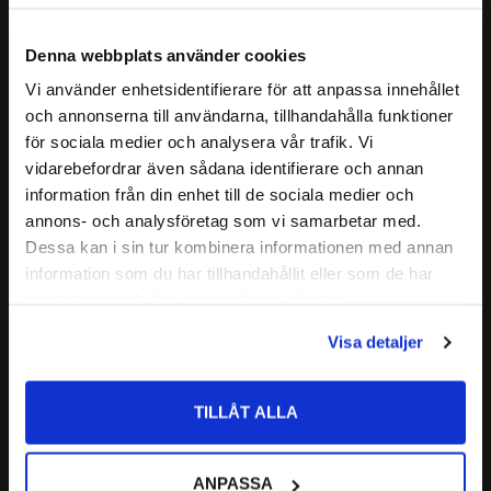
- Mineraloljor och fetter; sväller något.
hydraulvätskor, bränslen, aromatiska och många organiska
ASTM-oljor nr 1-3
lösningsämnen samt kemikalier.
Denna webbplats använder cookies
KEMISK
- Icke brännbara hydraulvätskor, HFD-
BESTÄNDIGHET
gruppen
Kolla i våran pdf fil "Beständighetstabell - Material" för att se
Vi använder enhetsidentifierare för att anpassa innehållet
close
- Silikongrupper och fett
och annonserna till användarna, tillhandahålla funktioner
vilket material som rekommenderas om du är osäker.
Välkommen till kullagret.com
Läs mer
- Västfetter och Oljor
för sociala medier och analysera vår trafik. Vi
- Alifatiska kolväten (bränslen, butan,
vidarebefordrar även sådana identifierare och annan
Vill du handla som företag eller privatperson?
Relaterade produkter
information från din enhet till de sociala medier och
propan, naturgaser)
annons- och analysföretag som vi samarbetar med.
- Aromatiska kolväten (trikloretylen,
FÖRETAG
Dessa kan i sin tur kombinera informationen med annan
koltetraklorid)
information som du har tillhandahållit eller som de har
- Metanolhaltiga bränslen
Lägg till i favoriter
Priser visas exkl. moms
samlat in när du har använt deras tjänster.
- Vid högt undertryck
PRIVAT
- Mycket bra beständighet mot ozon, väder
Visa detaljer
Priser visas inkl. moms
och åldrande
- Polära lösningsmedel (aceton,
TILLÅT ALLA
INTE KOMPATIBELT
metylesterketon, dietyleter, dietendioxid)
MED:
- Glykolbaserade bromsvätskor
- Ammoniakgas, aminer, baser
29,1x1,6 O-ring NBR 
ANPASSA