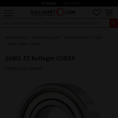
credit_card
INKL. MOMS
Meny
Favoriter
Kundva
VARUMÄRKEN
CODEX KULLAGER
SPÅRKULLAGER - CODEX
SERIE: 16000 - CODEX
16001 ZZ Kullager CODEX
CODEX | Dim: 12x28x7