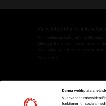
Vår webbutik har funnits sedan 
Vår ambition på Kullagret är att tillgodose 
tätningar, transmission, smörjmedel, for
och mycket mer från välkända varumärken a
Välkommen!
Subscribe
Denna webbplats använde
Vi använder enhetsidentifie
*
Email Address
funktioner för sociala medi