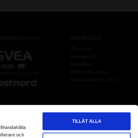
rbetspartners
Kundtjänst
Mina sidor
Kontakta Oss
Köpvillkor
Policy och cookies
Reklamation och retur
TILLÅT ALLA
illhandahålla
*
indicates required
ifierare och