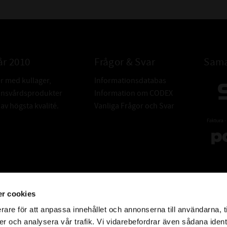
år 2010
Frågor & Svar
Sama
er med kullager,
Informationsdatabas
donsvårdsprodukter
Information om CODEX
v högsta kvalité.
Vanliga Frågor och Svar
r cookies
rare för att anpassa innehållet och annonserna till användarna, t
er och analysera vår trafik. Vi vidarebefordrar även sådana ident