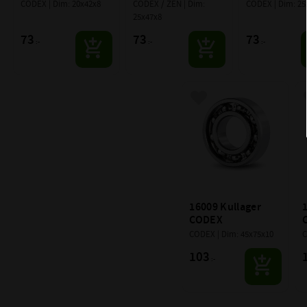
CODEX | Dim: 20x42x8
CODEX / ZEN | Dim: 
CODEX | Dim: 25
25x47x8
73
73
73
:-
:-
:-
Lägg till i favoriter
16009 Kullager 
1
CODEX
CODEX | Dim: 45x75x10
C
103
:-