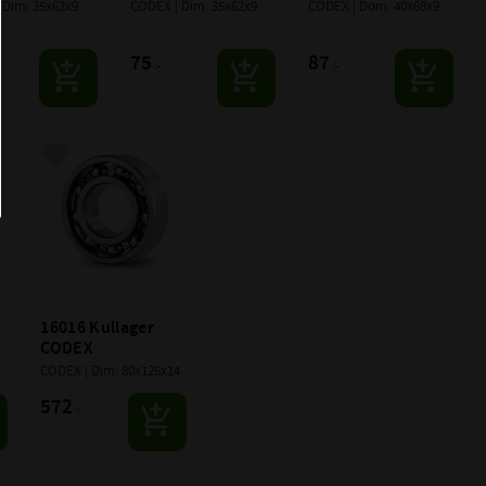
 Dim: 35x62x9
CODEX | Dim: 35x62x9
CODEX | Dom: 40x68x9
75
87
:-
:-
r
Lägg till i favoriter
16016 Kullager 
CODEX
CODEX | Dim: 80x125x14
572
:-