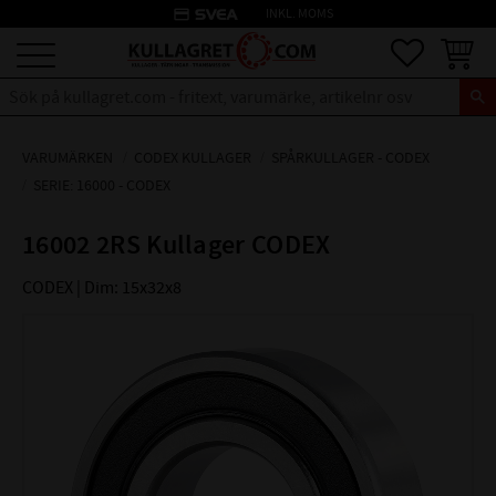
credit_card
INKL. MOMS
Meny
Favoriter
Kundva
VARUMÄRKEN
CODEX KULLAGER
SPÅRKULLAGER - CODEX
SERIE: 16000 - CODEX
16002 2RS Kullager CODEX
CODEX | Dim: 15x32x8