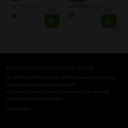
SKF | Dim: 15x32x8
CODEX | Dim: 15x32x8
98
47
:-
:-
Vår webbutik har funnits sedan år 2010
Vår ambition på Kullagret är att tillgodose er med kullager,
tätningar, transmission, smörjmedel,
fordonsvårdsprodukter och mycket mer från välkända
varumärken av högsta kvalité.
Välkommen!