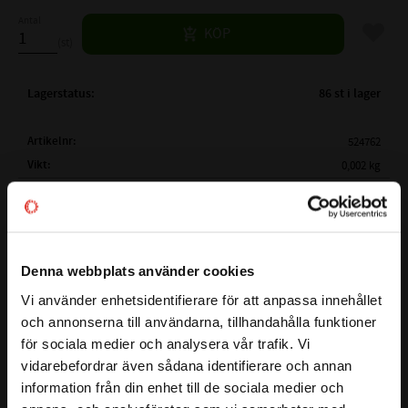
Antal
Lägg til
KÖP
st
Lagerstatus
86 st i lager
Artikelnr
524762
Vikt
0,002 kg
Mer info
( ID )
INNERDIAMETER:
13,87 mm
( TJ )
TJOCKLEK:
3,53mm
MATERIAL:
EPDM - Ethylenpropylen
BESTÄNDIGHETSTABELL
Denna webbplats använder cookies
HÅRDHET (SHORE):
Shore 70 (Vanligaste hårdheten)
Vi använder enhetsidentifierare för att anpassa innehållet
close
TEMPERATUROMRÅDE:
-50°C till +150°C (I luft ca +130°C)
och annonserna till användarna, tillhandahålla funktioner
Välkommen till kullagret.com
KEMISK
- Vatten och Ånga +150°C
för sociala medier och analysera vår trafik. Vi
BESTÄNDIGHET
- Glykolbaserade bromsvätskor +150°C
vidarebefordrar även sådana identifierare och annan
Vill du handla som företag eller privatperson?
Detta är en O-ring som är gjorde av materialet EPDM
information från din enhet till de sociala medier och
- Många organiska och oorganiska syror
(Ethylenpropylen). Detta material har en kemiskt