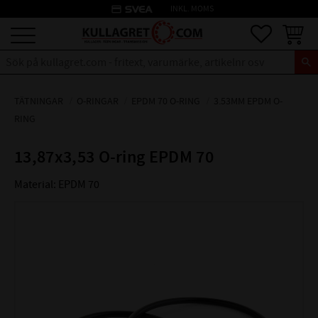
credit_card
INKL. MOMS
Meny
Favoriter
Kundva
TÄTNINGAR
O-RINGAR
EPDM 70 O-RING
3.53MM EPDM O-
RING
13,87x3,53 O-ring EPDM 70
Material: EPDM 70