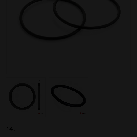
14
:-