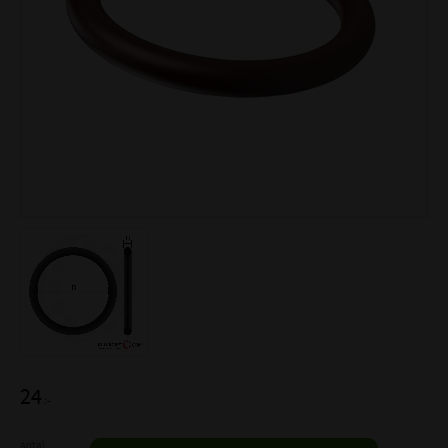
24
:-
Antal