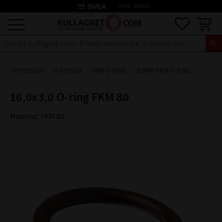
credit_card
INKL. MOMS
Meny
Favoriter
Kundva
TÄTNINGAR
O-RINGAR
FKM O-RING
3,0MM FKM O-RING
16,0x3,0 O-ring FKM 80
Material: FKM 80