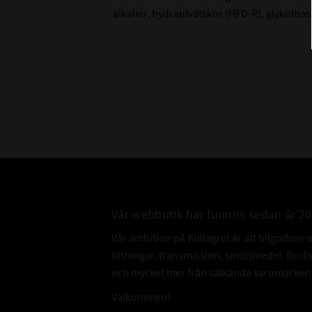
alkalier, hydraulvätskor (HFD-R), glykolb
Vår webbutik har funnits sedan år 2
Vår ambition på Kullagret är att tillgodose 
tätningar, transmission, smörjmedel, for
och mycket mer från välkända varumärken a
Välkommen!