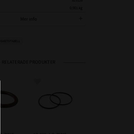
525126
0,001 kg
Mer info
AMETER:
27,3 mm
K:
2,4 mm
EPDM - Ethylenpropylen
IGHETSTABELL
ORE):
Shore 70 (Vanligaste hårdheten)
OMRÅDE:
-50°C till +150°C (I luft ca +130°C)
RELATERADE PRODUKTER
- Vatten och Ånga +150°C
- Glykolbaserade bromsvätskor
+150°C
 i favoriter
Lägg till i favoriter
ET
- Många organiska och oorganiska
syror
- Rengöringsmedel, soda- o kali-
alkalier
- Fosfaterbaserade hydraulvätskor
(HFD-R)
- Silikonfett och - olja