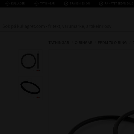
check_circle_outline
check_circle_outline
check_circle_outline
check_circle_outline
KULLAGER
TÄTNINGAR
TRANSMISSION
PÅ NÄTET SEDAN 2010
TÄTNINGAR
O-RINGAR
EPDM 70 O-RING