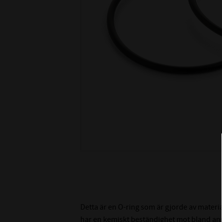
Detta är en O-ring som är gjorde av materi
har en kemiskt beständighet mot bland ann