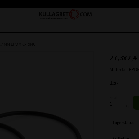
2.4MM EPDM O-RING
27,3x2,4
Material: EPD
15
:-
Antal
st
Lagerstatus