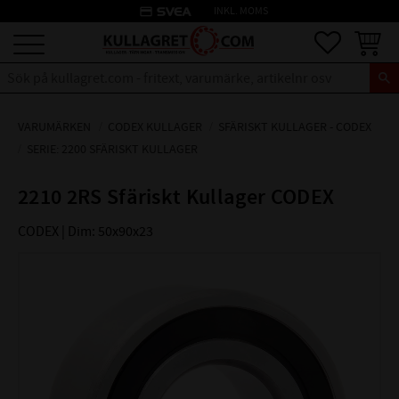
credit_card
INKL. MOMS
Meny
Favoriter
Kundva
VARUMÄRKEN
CODEX KULLAGER
SFÄRISKT KULLAGER - CODEX
SERIE: 2200 SFÄRISKT KULLAGER
2210 2RS Sfäriskt Kullager CODEX
CODEX | Dim: 50x90x23