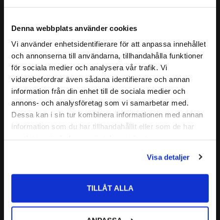
2210 2RSH
hållare.
ALTERNATIVA BETECKNINGAR:
2210 2RS1
Lagret är självinställande och relativt okänsligt för
Denna webbplats använder cookies
2210 2RSR
snedställning (Tillåten snedställning brukar ligga omkring 2-
CODEX - Spinning into
Vi använder enhetsidentifierare för att anpassa innehållet
4°) av axeln i förhållande till lagerhuset.
FABRIKAT:
close
infinity
och annonserna till användarna, tillhandahålla funktioner
Det är särskilt lämpliga för inbyggnader där betydande
Välkommen till kullagret.com
Läs mer
för sociala medier och analysera vår trafik. Vi
axelutböjning eller snedställning kan förväntas.
vidarebefordrar även sådana identifierare och annan
Relaterade produkter
Vill du handla som företag eller privatperson?
CODEX är en serie lager av
information från din enhet till de sociala medier och
annons- och analysföretag som vi samarbetar med.
Medelhög kvalitetsnivå
FÖRETAG
Dessa kan i sin tur kombinera informationen med annan
Lämplig för olika applikationer
Lägg till i favoriter
information som du har tillhandahållit eller som de har
Kvalitetskontrollerad
Priser visas exkl. moms
samlat in när du har använt deras tjänster.
PRIVAT
Nedan hittar du mer ingående information om detta Sfäriska
Visa detaljer
kullager
Priser visas inkl. moms
TILLÅT ALLA
2210 2RS ETN9 