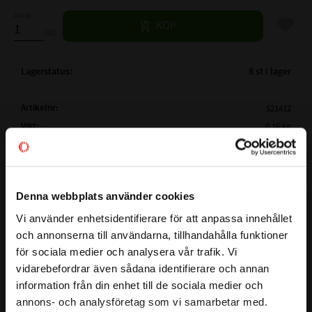
Antal
Lägg til
KÖP
st
Lagerstatus
8 st i lager
Artikelnr
521412
Vikt
0,16 kg
Tillverkare
CODEX
Mer info
FULLSTÄNDIG CODEX
2303
Denna webbplats använder cookies
BETECKNING:
Visa alla produkter från CODEX
( d )
INNERDIAMETER:
17 mm
Vi använder enhetsidentifierare för att anpassa innehållet
close
och annonserna till användarna, tillhandahålla funktioner
( D )
YTTERDIAMETER:
47 mm
Välkommen till kullagret.com
för sociala medier och analysera vår trafik. Vi
( B )
BREDD:
19 mm
vidarebefordrar även sådana identifierare och annan
Detta 2303 är ett Sfäriskt kullager med cylindriskt hål från
Vill du handla som företag eller privatperson?
PASSANDE KLÄMHYLSA:
-
information från din enhet till de sociala medier och
CODEX
TILLÄGGSBETECKNING:
-
annons- och analysföretag som vi samarbetar med.
Ett sfäriska kullagret har två rader med kulor i en gemensam