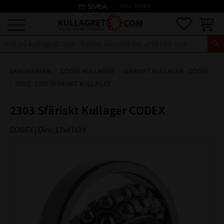
credit_card
INKL. MOMS
Meny
Favoriter
Kundva
VARUMÄRKEN
CODEX KULLAGER
SFÄRISKT KULLAGER - CODEX
SERIE: 2300 SFÄRISKT KULLAGER
2303 Sfäriskt Kullager CODEX
CODEX | Dim: 17x47x19