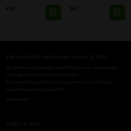
450
562
:-
:-
Vår webbutik har funnits sedan år 2010
Vår ambition på Kullagret är att tillgodose er med kullager,
tätningar, transmission, smörjmedel,
fordonsvårdsprodukter och mycket mer från välkända
varumärken av högsta kvalité.
Välkommen!
Frågor & Svar