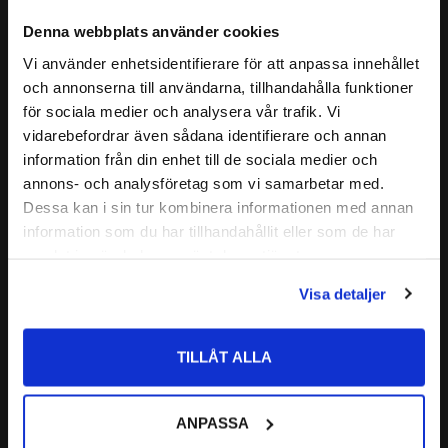
Denna webbplats använder cookies
Vi använder enhetsidentifierare för att anpassa innehållet
close
och annonserna till användarna, tillhandahålla funktioner
Välkommen till kullagret.com
för sociala medier och analysera vår trafik. Vi
vidarebefordrar även sådana identifierare och annan
Vill du handla som företag eller privatperson?
2307 2RS Sfäriskt Kullager 
2307 K Sfäriskt Kullager 
information från din enhet till de sociala medier och
CODEX
CODEX
annons- och analysföretag som vi samarbetar med.
CODEX | Dim: 35x80x31
Koniskt Hål | CODEX | Dim: 
FÖRETAG
Dessa kan i sin tur kombinera informationen med annan
35x80x21
information som du har tillhandahållit eller som de har
Priser visas exkl. moms
303
293
:-
:-
samlat in när du har använt deras tjänster.
PRIVAT
Visa detaljer
Priser visas inkl. moms
Lägg till i favoriter
Lägg till i favoriter
TILLÅT ALLA
ANPASSA