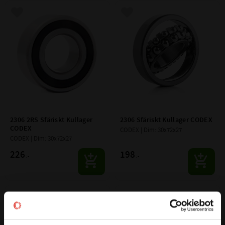
Lägg till i favoriter
Lägg till i favoriter
2306 2RS Sfäriskt Kullager 
2306 Sfäriskt Kullager CODEX
CODEX
CODEX | Dim: 30x72x27
CODEX | Dim: 30x72x27
226
198
:-
:-
Lägg till i favoriter
Lägg till i favoriter