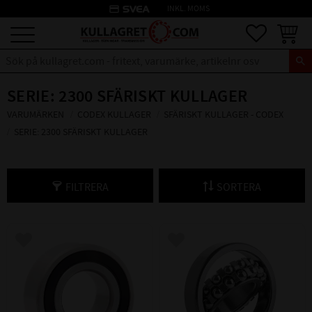
credit_card
INKL. MOMS
Meny
Favoriter
Kundva
SERIE: 2300 SFÄRISKT KULLAGER
VARUMÄRKEN
CODEX KULLAGER
SFÄRISKT KULLAGER - CODEX
SERIE: 2300 SFÄRISKT KULLAGER
FILTRERA
SORTERA
Lägg till i favoriter
Lägg till i favoriter