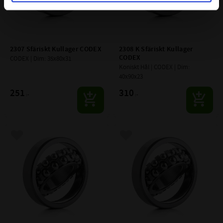
2307 Sfäriskt Kullager CODEX
2308 K Sfäriskt Kullager 
CODEX
CODEX | Dim: 35x80x31
Koniskt Hål | CODEX | Dim: 
40x90x23
251
310
:-
:-
Lägg till i favoriter
Lägg till i favoriter