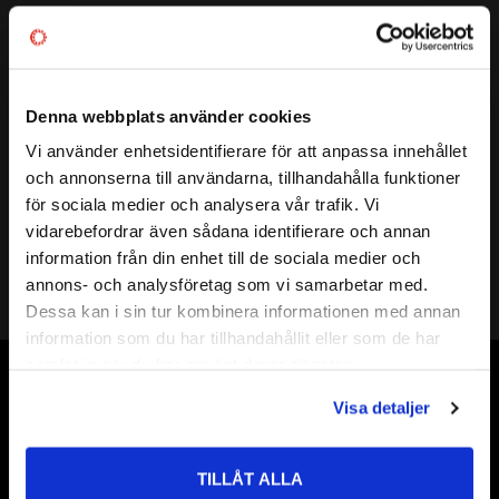
Artikelnr
520112
Vikt
0,12 kg
Denna webbplats använder cookies
Mer info
SLANG:
3/8"
Vi använder enhetsidentifierare för att anpassa innehållet
UTFÖRANDE:
HANE SLANGANSLUTNING
close
och annonserna till användarna, tillhandahålla funktioner
Välkommen till kullagret.com
FABRIKAT:
CEJN
för sociala medier och analysera vår trafik. Vi
vidarebefordrar även sådana identifierare och annan
Vill du handla som företag eller privatperson?
information från din enhet till de sociala medier och
annons- och analysföretag som vi samarbetar med.
FÖRETAG
Dessa kan i sin tur kombinera informationen med annan
information som du har tillhandahållit eller som de har
Priser visas exkl. moms
samlat in när du har använt deras tjänster.
PRIVAT
Vår webbutik har funnits sedan år 2010
Visa detaljer
Priser visas inkl. moms
Vår ambition på Kullagret är att tillgodose er med kullager,
tätningar, transmission, smörjmedel,
TILLÅT ALLA
fordonsvårdsprodukter och mycket mer från välkända