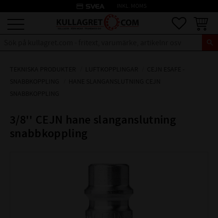
credit_card
INKL. MOMS
Meny
Favoriter
Kundva
TEKNISKA PRODUKTER
LUFTKOPPLINGAR
CEJN ESAFE -
SNABBKOPPLING
HANE SLANGANSLUTNING CEJN
SNABBKOPPLING
3/8'' CEJN hane slanganslutning
snabbkoppling