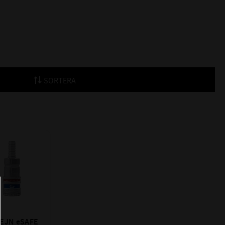
SORTERA
till i favoriter
CEJN eSAFE 