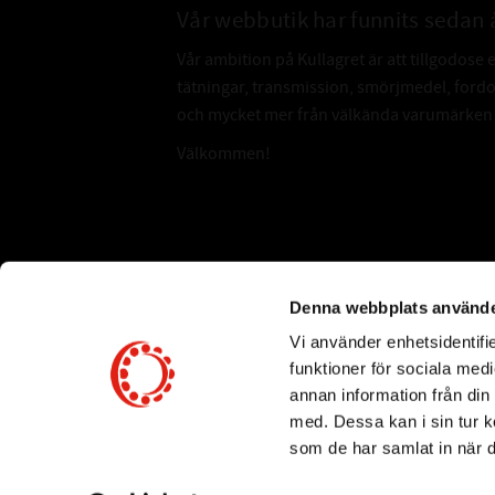
Vår webbutik har funnits sedan 
Vår ambition på Kullagret är att tillgodose 
tätningar, transmission, smörjmedel, for
och mycket mer från välkända varumärken a
Välkommen!
Subscribe
Denna webbplats använde
Vi använder enhetsidentifie
*
Email Address
funktioner för sociala medi
annan information från din
med. Dessa kan i sin tur k
som de har samlat in när d