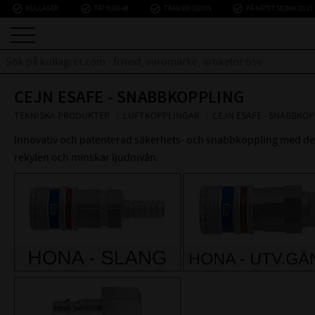
check_circle_outline
check_circle_outline
check_circle_outline
check_circle_outline
KULLAGER
TÄTNINGAR
TRANSMISSION
PÅ NÄTET SEDAN 2010
CEJN ESAFE - SNABBKOPPLING
TEKNISKA PRODUKTER
LUFTKOPPLINGAR
CEJN ESAFE - SNABBKO
Innovativ och patenterad säkerhets- och snabbkoppling med det 
rekylen och minskar ljudnivån.