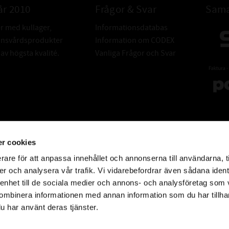
år 2010
Frågor & Svar
Sama
er med kullager,
Informationsdatabas
donsvårdsprodukter
Information om CODEX
v högsta kvalité.
Vanliga Frågor och Svar
r cookies
rare för att anpassa innehållet och annonserna till användarna, t
er och analysera vår trafik. Vi vidarebefordrar även sådana ident
 enhet till de sociala medier och annons- och analysföretag som
ombinera informationen med annan information som du har tillhand
u har använt deras tjänster.