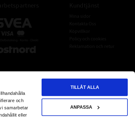
rbetspartners
Kundtjänst
Mina sidor
Kontakta Oss
Köpvillkor
Policy och cookies
Reklamation och retur
TILLÅT ALLA
illhandahålla
*
indicates required
ifierare och
ANPASSA
 vi samarbetar
ahållit eller