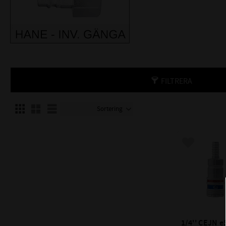
FILTRERA
Välj sortering
Välj visningsvy
Lägg till i f
1/4'' CEJN e