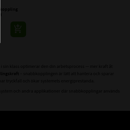
koppling 
ri
i sin klass optimerar den din arbetsprocess — mer kraft åt
lingskraft
– snabbkopplingen är lätt att hantera och sparar
kar tryckfall och ökar systemets energiprestanda.
vna system och andra applikationer där snabbkopplingar används