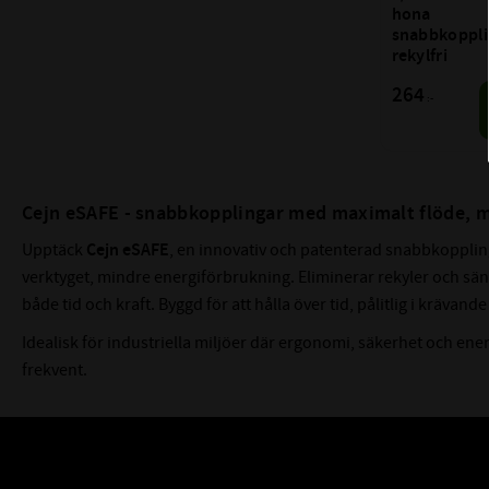
hona 
snabbkoppli
rekylfri
264
:-
Cejn eSAFE - snabbkopplingar med maximalt flöde, mi
Upptäck
Cejn eSAFE
, en innovativ och patenterad snabbkoppling
verktyget, mindre energiförbrukning. Eliminerar rekyler och sänk
både tid och kraft. Byggd för att hålla över tid, pålitlig i krävand
Idealisk för industriella miljöer där ergonomi, säkerhet och en
frekvent.