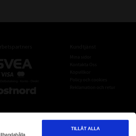
betspartners
Kundtjänst
Mina sidor
Kontakta Oss
Köpvillkor
Policy och cookies
Reklamation och retur
TILLÅT ALLA
illhandahålla
*
indicates required