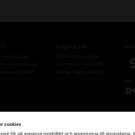
010
Frågor & Svar
Samar
er med kullager,
Informationsdatabas
donsvårdsprodukter
Information om CODEX
v högsta kvalité.
Vanliga Frågor och Svar
r cookies
rare för att anpassa innehållet och annonserna till användarna, t