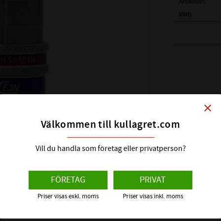
Artikelnr
Vikt
SLANG:
UTFÖRANDE:
FABRIKAT:
close
Välkommen till kullagret.com
Vill du handla som företag eller privatperson?
FÖRETAG
PRIVAT
Priser visas exkl. moms
Priser visas inkl. moms