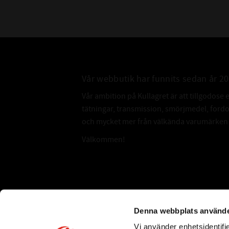
Vår webbutik har funnits sedan år 2
Vår ambition på Kullagret är att tillgodose 
tätningar, transmission, smörjmedel, for
och mycket mer från välkända varumärken a
Välkommen!
Subscribe
Denna webbplats använde
Vi använder enhetsidentifie