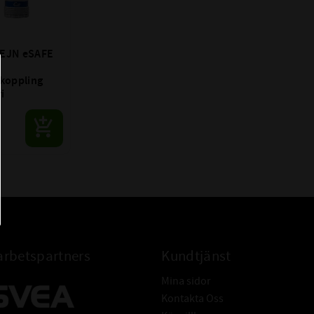
CEJN eSAFE 
koppling 
ri
rbetspartners
Kundtjänst
Mina sidor
Kontakta Oss