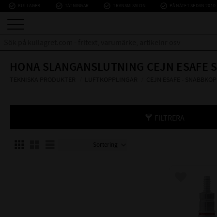
check_circle_outline
check_circle_outline
check_circle_outline
check_circle_outline
KULLAGER
TÄTNINGAR
TRANSMISSION
PÅ NÄTET SEDAN 2010
HONA SLANGANSLUTNING CEJN ESAFE 
TEKNISKA PRODUKTER
LUFTKOPPLINGAR
CEJN ESAFE - SNABBKO
FILTRERA
Välj sortering
Välj visningsvy
Lägg till i f