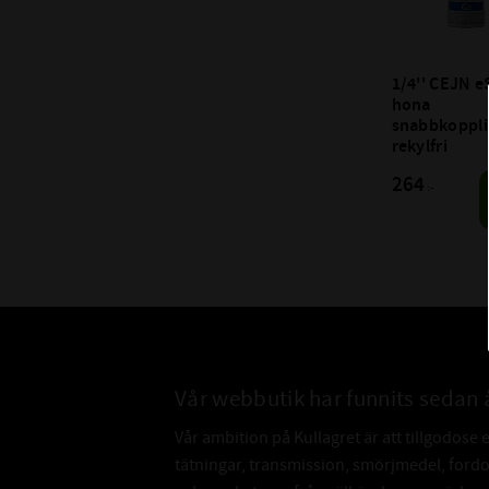
1/4'' CEJN e
hona 
snabbkoppli
rekylfri
264
:-
Vår webbutik har funnits sedan 
Vår ambition på Kullagret är att tillgodose 
tätningar, transmission, smörjmedel, for