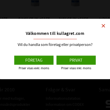
SAFE 
5/16'' CEJN eSAFE 
3/8'' CEJN eSAFE 
1/2'' 
hona 
hona 
hona 
close
ng 
snabbkoppling 
snabbkoppling 
snabb
Välkommen till kullagret.com
rekylfri
rekylfri
rekylf
250
250
263
:-
:-
:-
Vill du handla som företag eller privatperson?
FÖRETAG
PRIVAT
Priser visas exkl. moms
Priser visas inkl. moms
år 2010
Frågor & Svar
Sama
er med kullager,
Informationsdatabas
donsvårdsprodukter
Information om CODEX