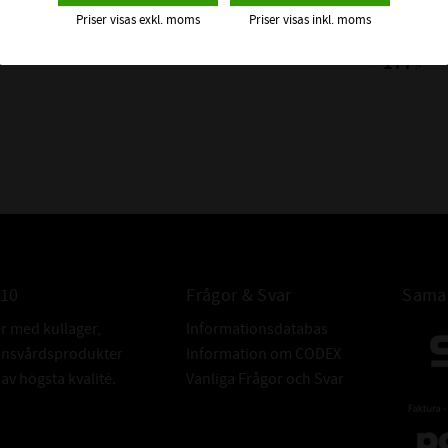
CODEX | Dim
Priser visas exkl. moms
Priser visas inkl. moms
177
:-
010
Frågor & Svar
Samar
er med kullager,
Informationsdatabas
donsvårdsprodukter
Information om CODEX
v högsta kvalité.
Vanliga Frågor och Svar