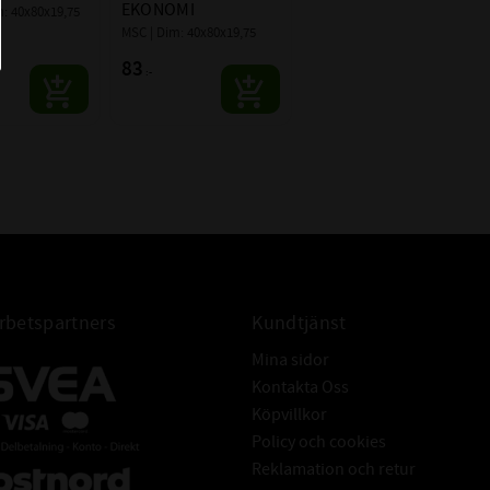
30208J2
EKONOMI
: 40x80x19,75
30208J2/Q
MSC | Dim: 40x80x19,75
4T-30208
83
:-
JD37049
000720030208
30208-XL
30208 JR
38440-5U401
betspartners
Kundtjänst
Mina sidor
Kontakta Oss
Köpvillkor
Policy och cookies
Reklamation och retur