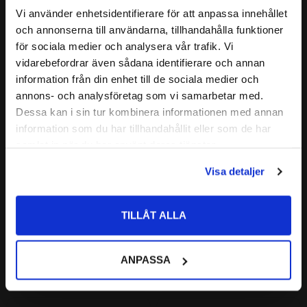
420
93
:-
:-
Vi använder enhetsidentifierare för att anpassa innehållet
close
och annonserna till användarna, tillhandahålla funktioner
Välkommen till kullagret.com
för sociala medier och analysera vår trafik. Vi
vidarebefordrar även sådana identifierare och annan
Vill du handla som företag eller privatperson?
Lägg till i favoriter
Lägg till i favoriter
information från din enhet till de sociala medier och
annons- och analysföretag som vi samarbetar med.
FÖRETAG
Dessa kan i sin tur kombinera informationen med annan
information som du har tillhandahållit eller som de har
Priser visas exkl. moms
samlat in när du har använt deras tjänster.
PRIVAT
Visa detaljer
Priser visas inkl. moms
1380 / 1328 Koniskt Rullager 
14137A / 14276 Koniskt 
TILLÅT ALLA
Koyo
Rullager NTN
Koyo | Dim: 22,22x52,38x19,36
NTN | Dim: 34,925x69,012x19,845
328
398
ANPASSA
:-
:-