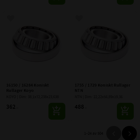
Lägg till i favoriter
Lägg till i favoriter
16150 / 16284 Koniskt 
1755 / 1729 Koniskt Rullager 
Rullager Koyo
NTN
KOYO | Dim: 38,1x72,238x23,638
NTN | Dim: 22,22x56,89x19,36
362
488
:-
:-
1–
24
av
504