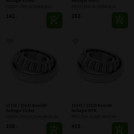
Rullager Codex
Rullager KOYO
CODEX | Dim: 31,75x62x18,16
KOYO | Dim: 31,75x62x18,16
142
282
:-
:-
Lägg till i favoriter
Lägg till i favoriter
15126 / 15245 Koniskt 
15578 / 15520 Koniskt 
Rullager Codex
Rullager NTN
CODEX | Dim: 31,75x61,99x18,161
NTN | Dim: 25,4x57,15x17,46
156
415
:-
:-