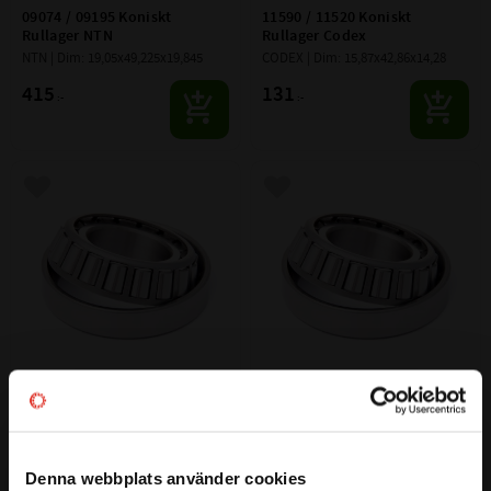
09074 / 09195 Koniskt 
11590 / 11520 Koniskt 
Rullager NTN
Rullager Codex
NTN | Dim: 19,05x49,225x19,845
CODEX | Dim: 15,87x42,86x14,28
415
131
:-
:-
Lägg till i favoriter
Lägg till i favoriter
11590 / 11520 Koniskt 
11749 / 11710 Koniskt 
Rullager SKF
Rullager Codex
SKF | Dim: 15,87x42,86x14,28
CODEX | Dim: 17,46x39,87x13,84
Denna webbplats använder cookies