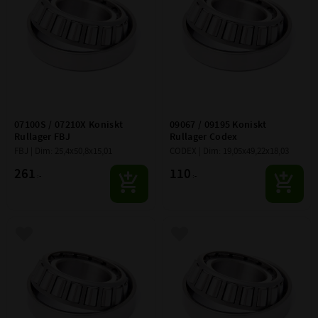
07100S / 07210X Koniskt 
09067 / 09195 Koniskt 
Rullager FBJ
Rullager Codex
FBJ | Dim: 25,4x50,8x15,01
CODEX | Dim: 19,05x49,22x18,03
261
110
:-
:-
Lägg till i favoriter
Lägg till i favoriter