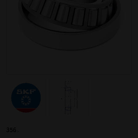
356
:-