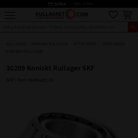
credit_card
INKL. MOMS
Meny
Favoriter
Kundva
KULLAGER
KONISKA RULLAGER
EFTER SERIE
SERIE: 30200
KONISKT RULLAGER
30209 Koniskt Rullager SKF
SKF | Dim: 45x85x20,75