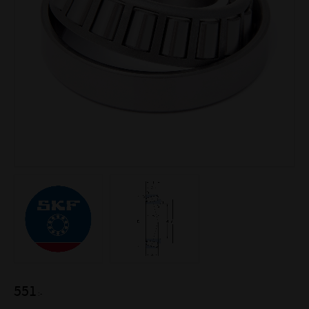
551
:-