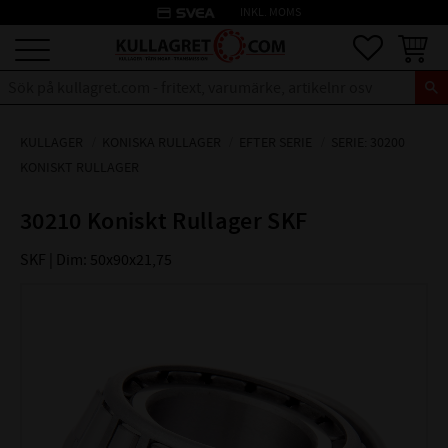
credit_card
INKL. MOMS
Meny
Favoriter
Kundva
KULLAGER
KONISKA RULLAGER
EFTER SERIE
SERIE: 30200
KONISKT RULLAGER
30210 Koniskt Rullager SKF
SKF | Dim: 50x90x21,75