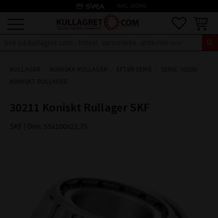
credit_card
INKL. MOMS
Meny
Favoriter
Kundva
KULLAGER
KONISKA RULLAGER
EFTER SERIE
SERIE: 30200
KONISKT RULLAGER
30211 Koniskt Rullager SKF
SKF | Dim: 55x100x22,75