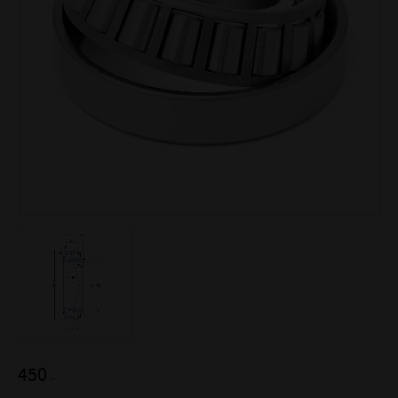
450
:-