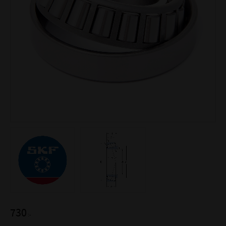
730
:-