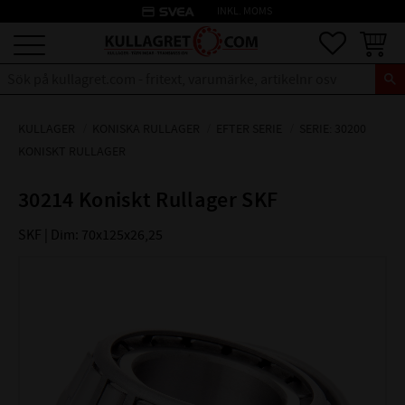
credit_card
INKL. MOMS
Meny
Favoriter
Kundva
KULLAGER
KONISKA RULLAGER
EFTER SERIE
SERIE: 30200
KONISKT RULLAGER
30214 Koniskt Rullager SKF
SKF | Dim: 70x125x26,25