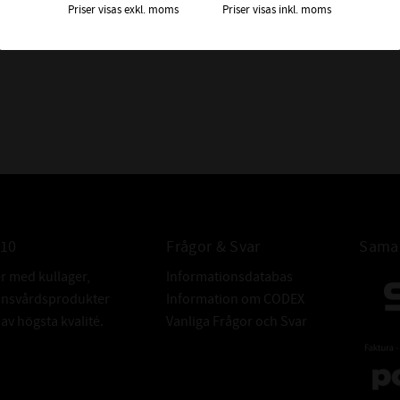
Priser visas exkl. moms
Priser visas inkl. moms
010
Frågor & Svar
Samar
er med kullager,
Informationsdatabas
donsvårdsprodukter
Information om CODEX
v högsta kvalité.
Vanliga Frågor och Svar