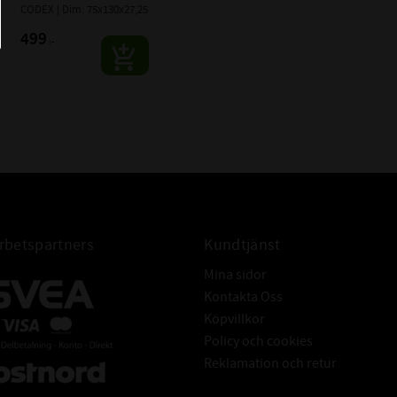
30215 J2/Q
CODEX | Dim: 75x130x27,25
4T-30215
499
:-
betspartners
Kundtjänst
Mina sidor
Kontakta Oss
Köpvillkor
Policy och cookies
Reklamation och retur