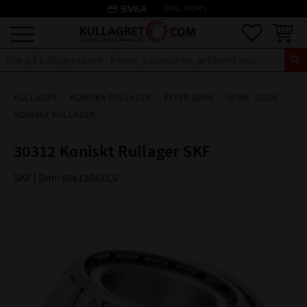
credit_card
INKL. MOMS
Meny
Favoriter
Kundva
KULLAGER
KONISKA RULLAGER
EFTER SERIE
SERIE: 30300
KONISKT RULLAGER
30312 Koniskt Rullager SKF
SKF | Dim: 60x130x33,5