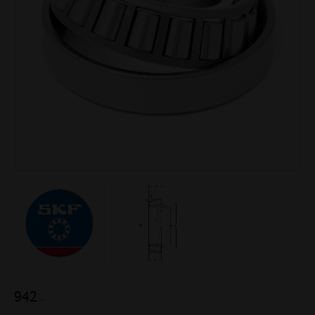
942
:-