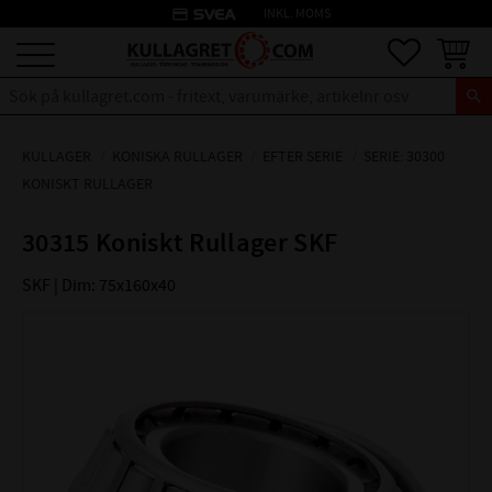
credit_card
INKL. MOMS
Meny
Favoriter
Kundva
KULLAGER
KONISKA RULLAGER
EFTER SERIE
SERIE: 30300
KONISKT RULLAGER
30315 Koniskt Rullager SKF
SKF | Dim: 75x160x40