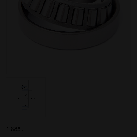
1 885
:-