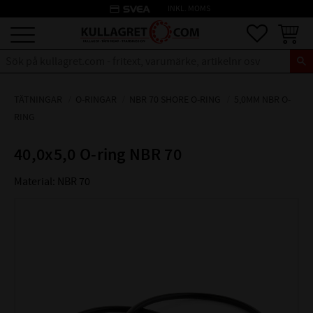
credit_card
INKL. MOMS
Meny
Favoriter
Kundva
TÄTNINGAR
O-RINGAR
NBR 70 SHORE O-RING
5,0MM NBR O-
RING
40,0x5,0 O-ring NBR 70
Material: NBR 70