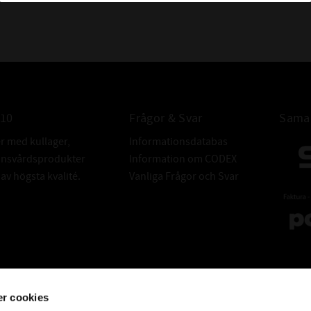
ALTERNATIV 
010
Frågor & Svar
Samar
er med kullager,
Informationsdatabas
donsvårdsprodukter
Information om CODEX
v högsta kvalité.
Vanliga Frågor och Svar
r cookies