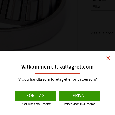
Artikelnr
Vikt
Tillverkare
FULLSTÄNDIG
Visa alla prod
( d )
INNERDIA
( D )
YTTERDI
( T )
TOTALBR
( B )
BREDD IN
close
( C )
BREDD Y
Välkommen till kullagret.com
REFERENS VA
BÄRIGHETSTA
Vill du handla som företag eller privatperson?
BÄRIGHETSTAL
FABRIKAT:
FÖRETAG
PRIVAT
BENÄMNING I
Priser visas exkl. moms
Priser visas inkl. moms
BENÄMNING Y