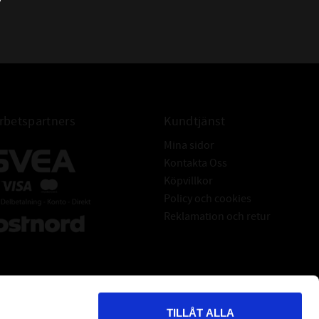
31306 A
BETECKNING:
31306 B
31306 JR
31306 U
31306 J2/Q
4T-31306
betspartners
Kundtjänst
Mina sidor
Kontakta Oss
Köpvillkor
Policy och cookies
Reklamation och retur
TILLÅT ALLA