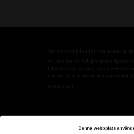
Vår webbutik har funnits sedan år 2
Vår ambition på Kullagret är att tillgodose 
tätningar, transmission, smörjmedel, for
och mycket mer från välkända varumärken a
Välkommen!
Subscribe
Denna webbplats använde