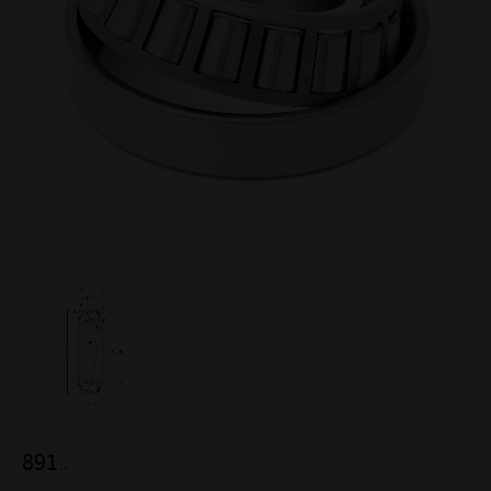
891
:-