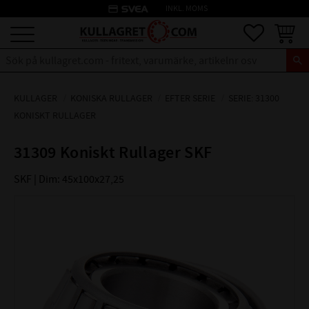
credit_card
INKL. MOMS
Meny
Favoriter
Kundva
KULLAGER
KONISKA RULLAGER
EFTER SERIE
SERIE: 31300
KONISKT RULLAGER
31309 Koniskt Rullager SKF
SKF | Dim: 45x100x27,25