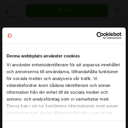
Antal
Lägg til
KÖP
st
Lagerstatus
1 st i lager
Artikelnr
531670
Vikt
3,42 kg
Denna webbplats använder cookies
Tillverkare
SKF
Mer info
Vi använder enhetsidentifierare för att anpassa innehållet
close
och annonserna till användarna, tillhandahålla funktioner
Välkommen till kullagret.com
FULLSTÄNDIG SKF BETECKNING:
31315 J2
för sociala medier och analysera vår trafik. Vi
Visa alla produkter från SKF
( d )
INNERDIAMETER:
75 mm
vidarebefordrar även sådana identifierare och annan
Vill du handla som företag eller privatperson?
( D )
YTTERDIAMETER:
160 mm
information från din enhet till de sociala medier och
( T )
TOTALBREDD:
40 mm
annons- och analysföretag som vi samarbetar med.
FÖRETAG
Dessa kan i sin tur kombinera informationen med annan
( B )
BREDD INNERBANA:
37 mm
information som du har tillhandahållit eller som de har
( C )
BREDD YTTERBANA:
26 mm
Priser visas exkl. moms
samlat in när du har använt deras tjänster.
REFERENS VARVTAL:
3200 r/min
PRIVAT