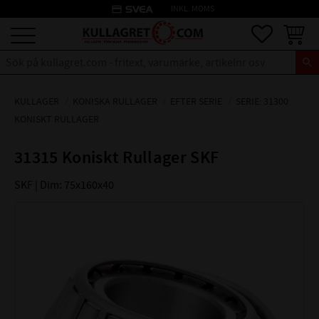
credit_card
INKL. MOMS
Meny
Favoriter
Kundva
KULLAGER
KONISKA RULLAGER
EFTER SERIE
SERIE: 31300
KONISKT RULLAGER
31315 Koniskt Rullager SKF
SKF | Dim: 75x160x40