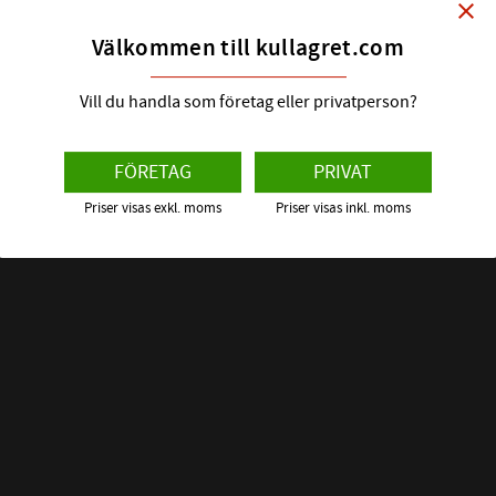
close
CODEX | Dim
Välkommen till kullagret.com
116
:-
Vill du handla som företag eller privatperson?
FÖRETAG
PRIVAT
Priser visas exkl. moms
Priser visas inkl. moms