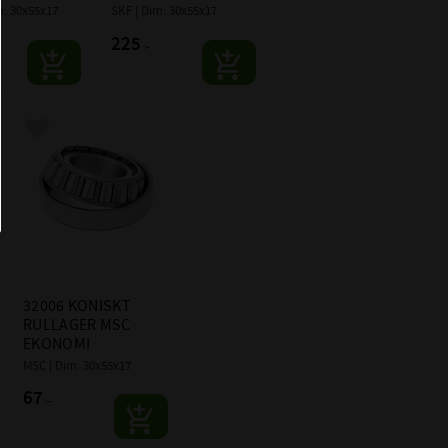
: 30x55x17
SKF | Dim: 30x55x17
225
:-
Lägg till i favoriter
32006 KONISKT 
RULLAGER MSC 
EKONOMI
MSC | Dim: 30x55x17
67
:-