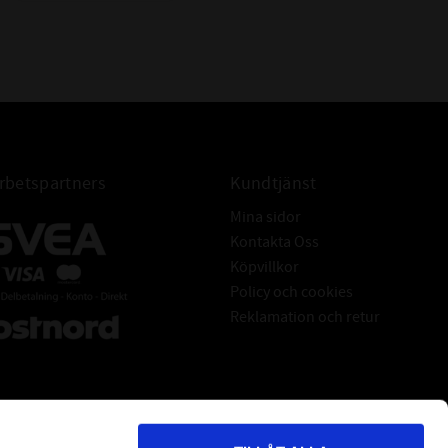
betspartners
Kundtjänst
Mina sidor
Kontakta Oss
Köpvillkor
Policy och cookies
Reklamation och retur