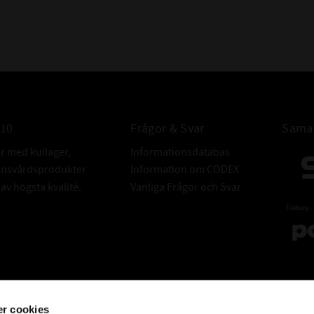
010
Frågor & Svar
Samar
er med kullager,
Informationsdatabas
donsvårdsprodukter
Information om CODEX
v högsta kvalité.
Vanliga Frågor och Svar
r cookies