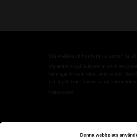
Vår webbutik har funnits sedan år 2
Vår ambition på Kullagret är att tillgodose 
tätningar, transmission, smörjmedel, for
och mycket mer från välkända varumärken a
Välkommen!
Subscribe
Denna webbplats använde