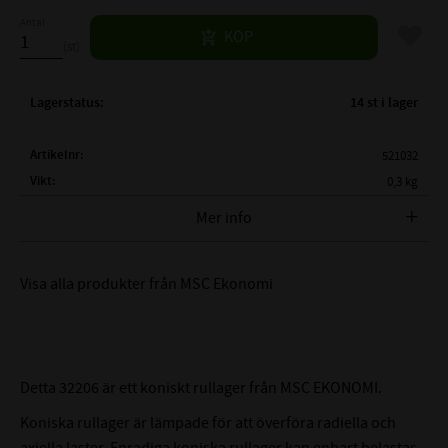
Antal
Lägg til
KÖP
st
Lagerstatus
14 st i lager
Artikelnr
521032
Vikt
0,3 kg
Tillverkare
MSC Ekonomi
Mer info
FULLSTÄNDIG MSC BETECKNING:
32206
Visa alla produkter från MSC Ekonomi
( d )
INNERDIAMETER:
30mm
( D )
YTTERDIAMETER:
62 mm
( T )
TOTALBREDD:
21,25 mm
( B )
BREDD INNERBANA:
20mm
Detta 32206 är ett koniskt rullager från MSC EKONOMI.
( C )
BREDD YTTERBANA:
17mm
Koniska rullager är lämpade för att överföra radiella och
BENÄMNING INNERBANA:
32206
axiella laster. Enradiga koniska rullager kan enbart belastas