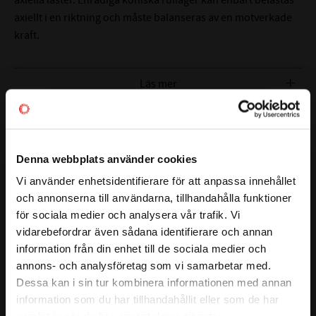
BENÄMNING YTTERBANA:
32206
axiellt i en riktning och måste balanseras av en motverkade
ALTERNATIVA BETECKNINGAR:
32206 A
kraft.
32206 U
MSC EKONOMI:
32206 J2
32206 J2/Q
Läs mer
Lågt pris
4T-32206
Passar mindre krävande applikationer
Relaterade produkter
FABRIKAT:
MSC EKONOMI
Kvalitetskontrollerade
Nedan hittar du mer information om detta koniska rullager
Denna webbplats använder cookies
från MSC Ekonomi.
Lägg till i favoriter
Lägg till i favoriter
Vi använder enhetsidentifierare för att anpassa innehållet
close
och annonserna till användarna, tillhandahålla funktioner
Välkommen till kullagret.com
för sociala medier och analysera vår trafik. Vi
vidarebefordrar även sådana identifierare och annan
Vill du handla som företag eller privatperson?
information från din enhet till de sociala medier och
annons- och analysföretag som vi samarbetar med.
FÖRETAG
Dessa kan i sin tur kombinera informationen med annan
information som du har tillhandahållit eller som de har
32206 Koniskt 
32206 Koniskt 
Priser visas exkl. moms