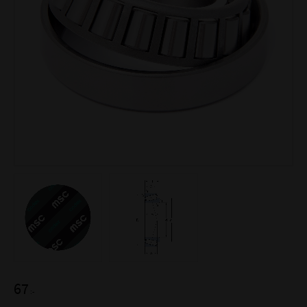
67
:-