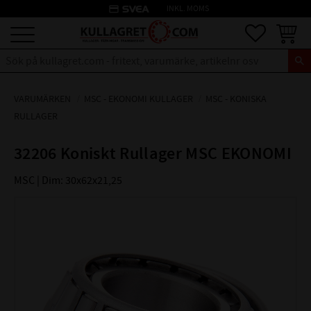
credit_card
INKL. MOMS
Meny
Favoriter
Kundva
VARUMÄRKEN
MSC - EKONOMI KULLAGER
MSC - KONISKA
RULLAGER
32206 Koniskt Rullager MSC EKONOMI
MSC | Dim: 30x62x21,25