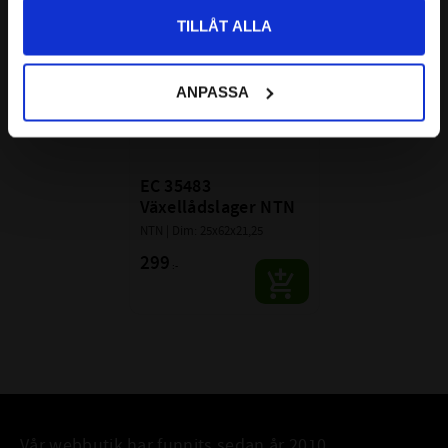
Lägg till i favoriter
TILLÅT ALLA
ANPASSA
EC 35483 
Växellådslager NTN
NTN | Dim: 25x62x21,25
299
:-
Vår webbutik har funnits sedan år 2010