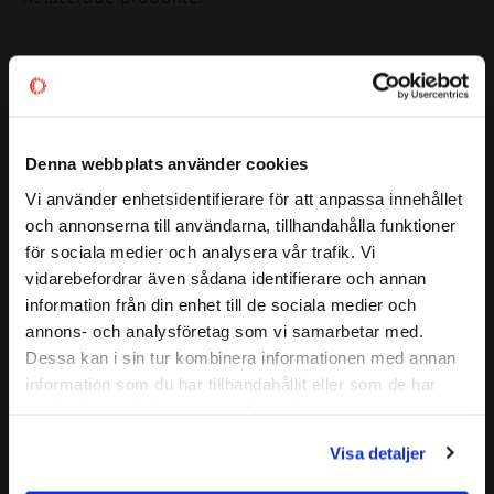
BÄRIGHETSTAL DYNAMISKT:
50,1 kN
BÄRIGHETSTAL STATISKT:
57 kN
FABRIKAT:
SKF/FAG
Lägg till i favoriter
Lägg till i favoriter
BENÄMNING INNERRING:
32206
BENÄMNING YTTERRING:
32206
Denna webbplats använder cookies
32206 A
Vi använder enhetsidentifierare för att anpassa innehållet
ALTERNATIV BETECKNING:
32206 B
close
och annonserna till användarna, tillhandahålla funktioner
32206 JR
Välkommen till kullagret.com
för sociala medier och analysera vår trafik. Vi
32206 U
vidarebefordrar även sådana identifierare och annan
32206 Koniskt 
32206 Koniskt 
32206 J2/Q
Vill du handla som företag eller privatperson?
information från din enhet till de sociala medier och
Rullager MSC 
Rullager Codex
4T-32206
EKONOMI
annons- och analysföretag som vi samarbetar med.
CODEX | Dim: 30x62x21,25
FÖRETAG
MSC | Dim: 30x62x21,25
Dessa kan i sin tur kombinera informationen med annan
information som du har tillhandahållit eller som de har
67
135
Priser visas exkl. moms
:-
:-
samlat in när du har använt deras tjänster.
PRIVAT
Visa detaljer
Priser visas inkl. moms