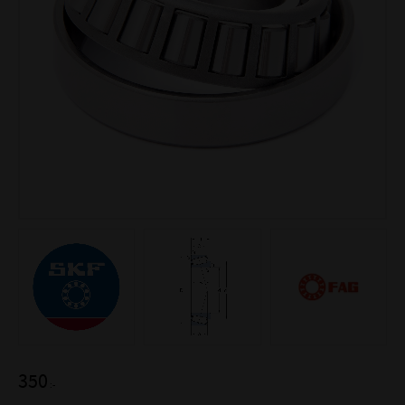
350
:-