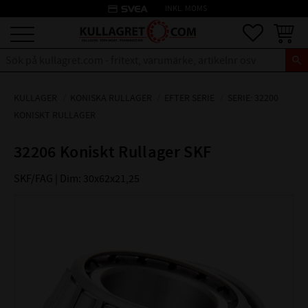
credit_card
INKL. MOMS
Meny
Favoriter
Kundva
KULLAGER
KONISKA RULLAGER
EFTER SERIE
SERIE: 32200
KONISKT RULLAGER
32206 Koniskt Rullager SKF
SKF/FAG | Dim: 30x62x21,25