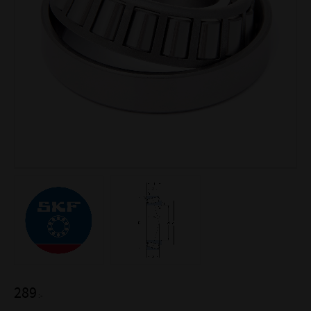
289
:-