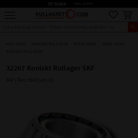
credit_card
INKL. MOMS
Meny
Favoriter
Kundva
KULLAGER
KONISKA RULLAGER
EFTER SERIE
SERIE: 32200
KONISKT RULLAGER
32207 Koniskt Rullager SKF
SKF | Dim: 35x72x24,25