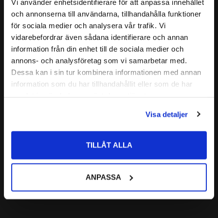
Vi använder enhetsidentifierare för att anpassa innehållet
BÄRIGHETSTAL DYNAMISKT:
197 kN
close
Relaterade produkter
och annonserna till användarna, tillhandahålla funktioner
Välkommen till kullagret.com
BÄRIGHETSTAL STATISKT:
212 kN
för sociala medier och analysera vår trafik. Vi
FABRIKAT:
SKF / FAG
vidarebefordrar även sådana identifierare och annan
Vill du handla som företag eller privatperson?
Lägg till i favoriter
BENÄMNING INNERRING:
32215
information från din enhet till de sociala medier och
annons- och analysföretag som vi samarbetar med.
BENÄMNING YTTERRING:
32215
FÖRETAG
Dessa kan i sin tur kombinera informationen med annan
32215 X
ALTERNATIV BETECKNING:
information som du har tillhandahållit eller som de har
32215 J
Priser visas exkl. moms
samlat in när du har använt deras tjänster.
32215 J2
PRIVAT
32215Q
Visa detaljer
Priser visas inkl. moms
4T-32215
32215 Koniskt 
TILLÅT ALLA
Rullager Codex
CODEX | Dim: 75x130x33,25
562
ANPASSA
:-