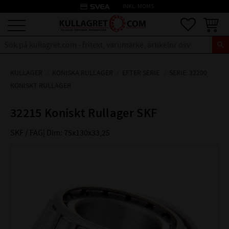
credit_card
INKL. MOMS
Meny
Favoriter
Kundva
KULLAGER
KONISKA RULLAGER
EFTER SERIE
SERIE: 32200
KONISKT RULLAGER
32215 Koniskt Rullager SKF
SKF / FAG| Dim: 75x130x33,25