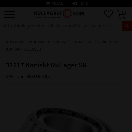
credit_card
INKL. MOMS
Meny
Favoriter
Kundva
KULLAGER
KONISKA RULLAGER
EFTER SERIE
SERIE: 32200
KONISKT RULLAGER
32217 Koniskt Rullager SKF
SKF | Dim: 85x150x38,5