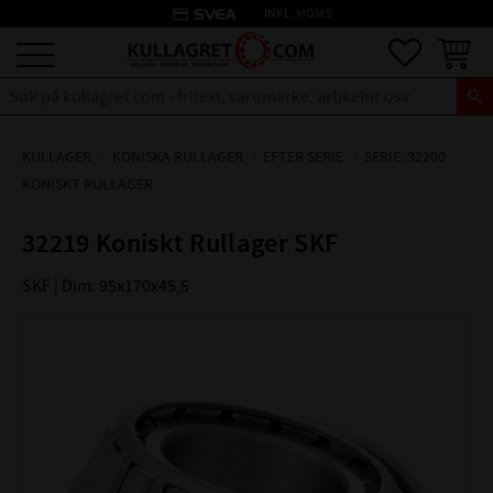
credit_card
INKL. MOMS
Meny
Favoriter
Kundva
KULLAGER
KONISKA RULLAGER
EFTER SERIE
SERIE: 32200
KONISKT RULLAGER
32219 Koniskt Rullager SKF
SKF | Dim: 95x170x45,5