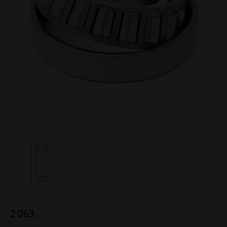
2 063
:-