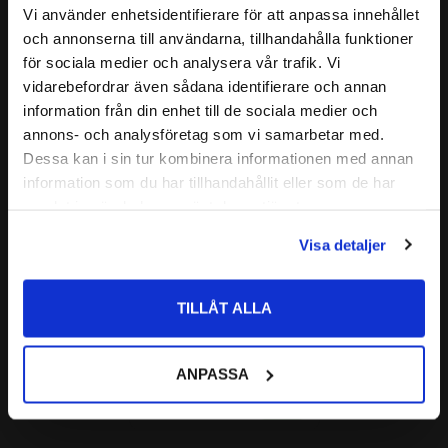
BÄRIGHETSTAL DYNAMISKT:
348 kN
Vi använder enhetsidentifierare för att anpassa innehållet
close
och annonserna till användarna, tillhandahålla funktioner
Relaterade produkter
BÄRIGHETSTAL STATISKT:
390 kN
Välkommen till kullagret.com
för sociala medier och analysera vår trafik. Vi
FABRIKAT:
SKF
vidarebefordrar även sådana identifierare och annan
Vill du handla som företag eller privatperson?
BENÄMNING INNERRING:
32219
information från din enhet till de sociala medier och
Lägg till i favoriter
BENÄMNING YTTERRING:
32219
annons- och analysföretag som vi samarbetar med.
FÖRETAG
ALTERNATIV BETECKNING:
Dessa kan i sin tur kombinera informationen med annan
32219 J
information som du har tillhandahållit eller som de har
Priser visas exkl. moms
32219 U
samlat in när du har använt deras tjänster.
4T-32219
PRIVAT
Visa detaljer
Priser visas inkl. moms
32219 Koniskt 
TILLÅT ALLA
Rullager Codex
CODEX | Dim: 95x170x45,5
ANPASSA
1 013
:-