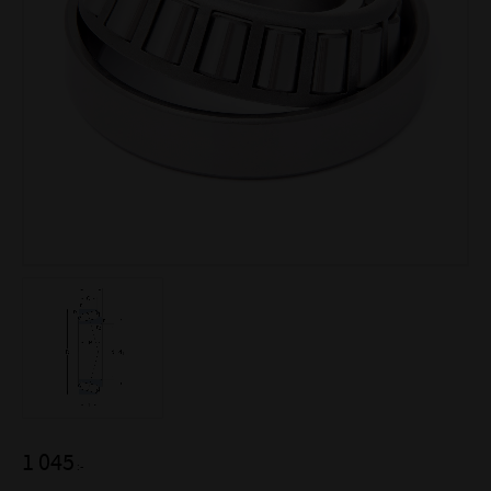
1 045
:-