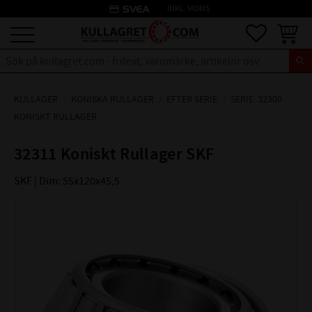
credit_card
INKL. MOMS
Meny
Favoriter
Kundva
KULLAGER
KONISKA RULLAGER
EFTER SERIE
SERIE: 32300
KONISKT RULLAGER
32311 Koniskt Rullager SKF
SKF | Dim: 55x120x45,5