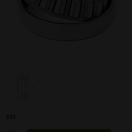
835
:-
Antal