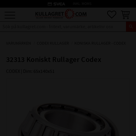
credit_card
INKL. MOMS
Meny
Favoriter
Kundva
VARUMÄRKEN
CODEX KULLAGER
KONISKA RULLAGER - CODEX
32313 Koniskt Rullager Codex
CODEX | Dim: 65x140x51