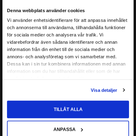
BENÄMNING YTTERBANA:
32313
kraft.
Denna webbplats använder cookies
32313 J2
CODEX är en serie lager av
ALTERNATIVA BETECKNINGAR:
32313 X
Vi använder enhetsidentifierare för att anpassa innehållet
close
Medelhög kvalitetsnivå
och annonserna till användarna, tillhandahålla funktioner
32313 Q
Läs mer
Välkommen till kullagret.com
Lämplig för olika applikationer
för sociala medier och analysera vår trafik. Vi
32313 A
Kvalitets kontrollerad
vidarebefordrar även sådana identifierare och annan
Relaterade produkter
CODEX - Spinning into
Vill du handla som företag eller privatperson?
FABRIKAT:
information från din enhet till de sociala medier och
infinity
annons- och analysföretag som vi samarbetar med.
FÖRETAG
Dessa kan i sin tur kombinera informationen med annan
Nedan hittar du mer ingående information om detta Koniska
Lägg till i favoriter
information som du har tillhandahållit eller som de har
Rullager
Priser visas exkl. moms
samlat in när du har använt deras tjänster.
PRIVAT
Visa detaljer
Priser visas inkl. moms
TILLÅT ALLA
32313 Koniskt 
Rullager SKF
ANPASSA