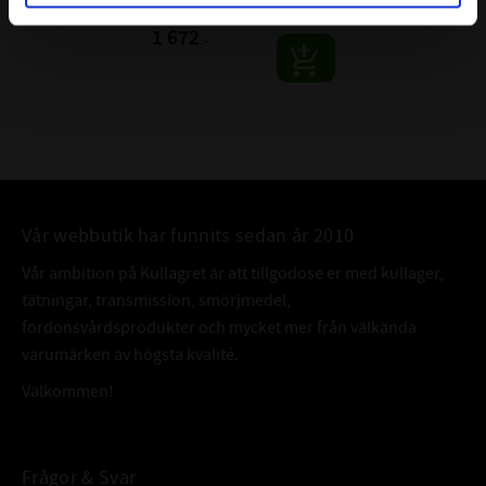
SKF | Dim: 65x140x51
1 672
:-
Vår webbutik har funnits sedan år 2010
Vår ambition på Kullagret är att tillgodose er med kullager,
tätningar, transmission, smörjmedel,
fordonsvårdsprodukter och mycket mer från välkända
varumärken av högsta kvalité.
Välkommen!
Frågor & Svar