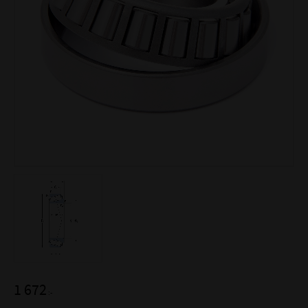
1 672
:-