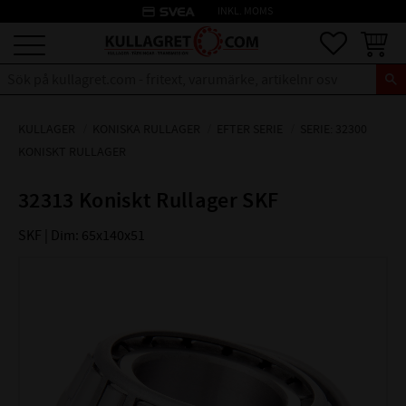
credit_card
INKL. MOMS
Meny
Favoriter
Kundva
KULLAGER
KONISKA RULLAGER
EFTER SERIE
SERIE: 32300
KONISKT RULLAGER
32313 Koniskt Rullager SKF
SKF | Dim: 65x140x51