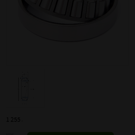
1 255
:-
Antal