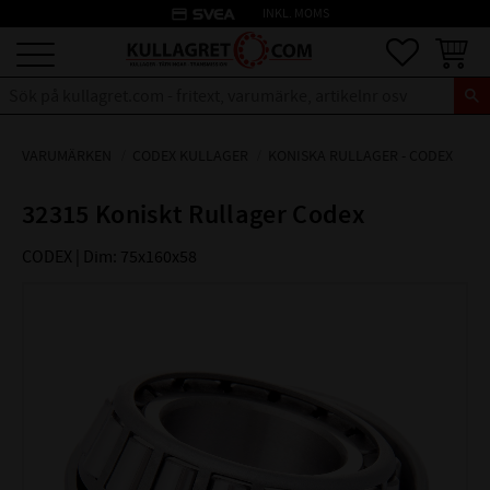
credit_card
INKL. MOMS
Meny
Favoriter
Kundva
VARUMÄRKEN
CODEX KULLAGER
KONISKA RULLAGER - CODEX
32315 Koniskt Rullager Codex
CODEX | Dim: 75x160x58