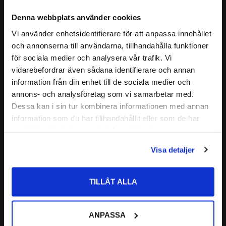
BENÄMNING YTTERBANA:
32315
kraft.
Denna webbplats använder cookies
32315 J2
CODEX är en serie lager av
ALTERNATIVA BETECKNINGAR:
32315 X
Vi använder enhetsidentifierare för att anpassa innehållet
close
Medelhög kvalitetsnivå
och annonserna till användarna, tillhandahålla funktioner
32315 Q
Läs mer
Välkommen till kullagret.com
Lämplig för olika applikationer
för sociala medier och analysera vår trafik. Vi
32315 A
Kvalitets kontrollerad
vidarebefordrar även sådana identifierare och annan
Relaterade produkter
CODEX - Spinning into
Vill du handla som företag eller privatperson?
FABRIKAT:
information från din enhet till de sociala medier och
infinity
annons- och analysföretag som vi samarbetar med.
FÖRETAG
Dessa kan i sin tur kombinera informationen med annan
Nedan hittar du mer ingående information om detta Koniska
Lägg till i favoriter
information som du har tillhandahållit eller som de har
Rullager
Priser visas exkl. moms
samlat in när du har använt deras tjänster.
PRIVAT
Visa detaljer
Priser visas inkl. moms
TILLÅT ALLA
32315 Koniskt 
Rullager SKF
ANPASSA