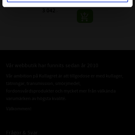
SKF | Dim: 75x160x58
3 042
:-
Vår webbutik har funnits sedan år 2010
Vår ambition på Kullagret är att tillgodose er med kullager,
tätningar, transmission, smörjmedel,
fordonsvårdsprodukter och mycket mer från välkända
varumärken av högsta kvalité.
Välkommen!
Frågor & Svar