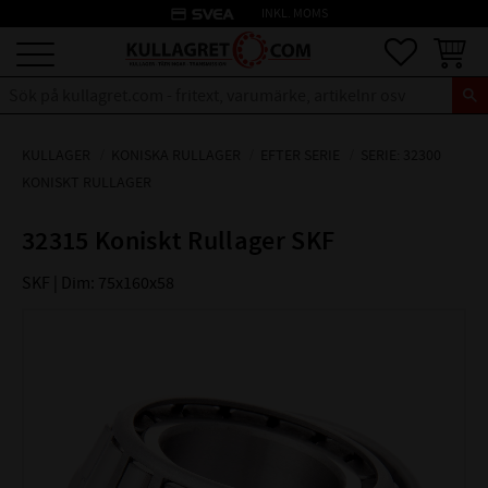
credit_card
INKL. MOMS
Meny
Favoriter
Kundva
KULLAGER
KONISKA RULLAGER
EFTER SERIE
SERIE: 32300
KONISKT RULLAGER
32315 Koniskt Rullager SKF
SKF | Dim: 75x160x58