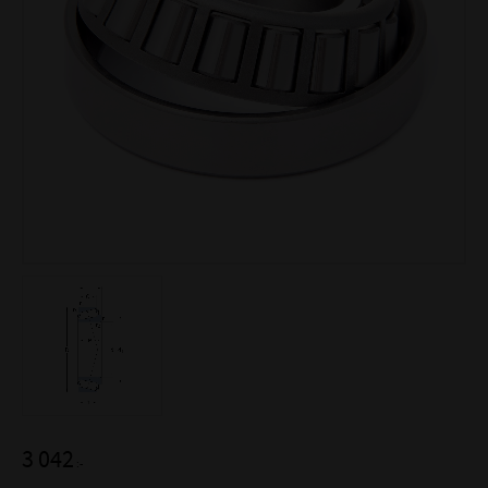
3 042
:-