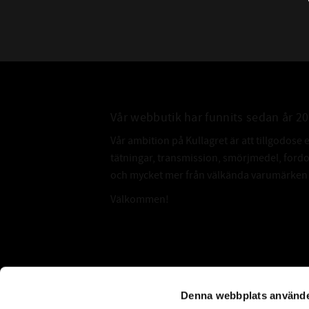
Vår webbutik har funnits sedan år 2
Vår ambition på Kullagret är att tillgodose 
tätningar, transmission, smörjmedel, for
och mycket mer från välkända varumärken a
Välkommen!
Subscribe
Denna webbplats använde