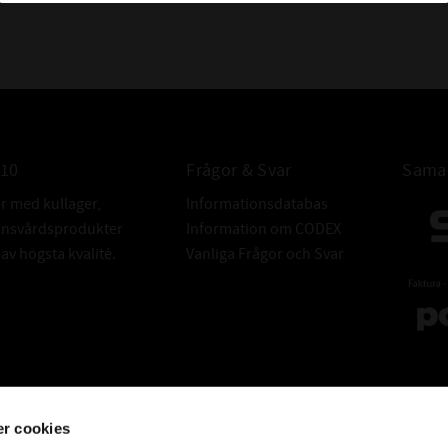
ALTERNATIV 
010
Frågor & Svar
Samar
er med kullager,
Informationsdatabas
donsvårdsprodukter
Information om CODEX
v högsta kvalité.
Vanliga Frågor och Svar
r cookies