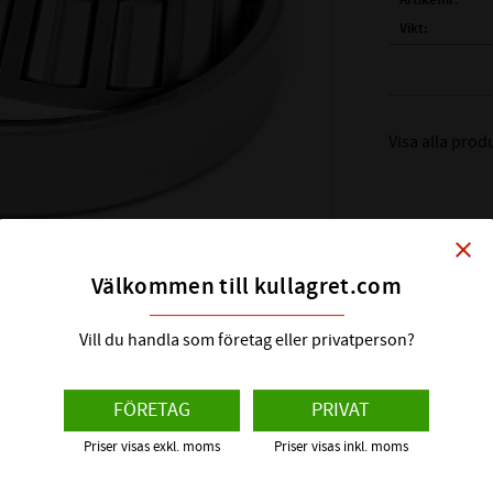
Artikelnr
Vikt
Tillverkare
FULLSTÄNDIG
Visa alla prod
( d )
INNERDIA
( D )
YTTERDI
( T )
TOTALBR
( B )
BREDD IN
close
( C )
BREDD Y
Välkommen till kullagret.com
REFERENS VA
BÄRIGHETSTA
Vill du handla som företag eller privatperson?
BÄRIGHETSTAL
FABRIKAT:
FÖRETAG
PRIVAT
BENÄMNING I
Priser visas exkl. moms
Priser visas inkl. moms
BENÄMNING Y