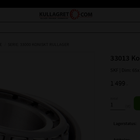
E
SERIE: 33000 KONISKT RULLAGER
33013 Ko
SKF | Dim: 65
1 499
:-
Antal
st
Lagerstatus