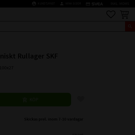
supervised_user_circle
person
credit_card
KUNDTJÄNST
MINA SIDOR
INKL. MOMS
Favoriter
Kundva
niskt Rullager SKF
x100x27
Lägg till i favoriter
KÖP
Skickas prel. inom 7-10 vardagar