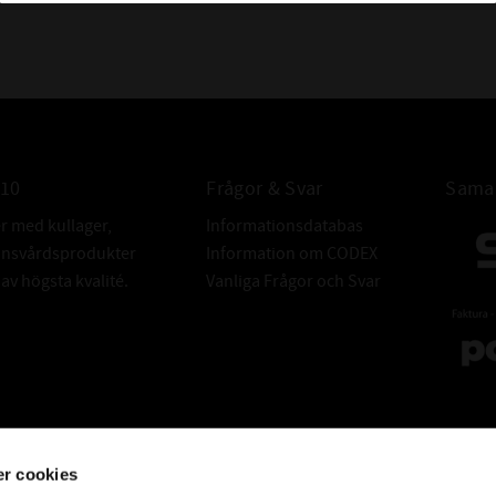
ALTERNATIV 
010
Frågor & Svar
Samar
er med kullager,
Informationsdatabas
donsvårdsprodukter
Information om CODEX
v högsta kvalité.
Vanliga Frågor och Svar
r cookies