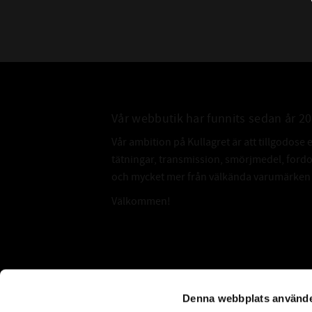
Vår webbutik har funnits sedan år 2
Vår ambition på Kullagret är att tillgodose 
tätningar, transmission, smörjmedel, for
och mycket mer från välkända varumärken a
Välkommen!
Subscribe
Denna webbplats använde