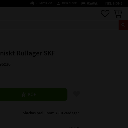
supervised_user_circle
person
credit_card
KUNDTJÄNST
MINA SIDOR
INKL. MOMS
Favoriter
Kundva
niskt Rullager SKF
x95x30
Lägg till i favoriter
KÖP
Skickas prel. inom 7-10 vardagar