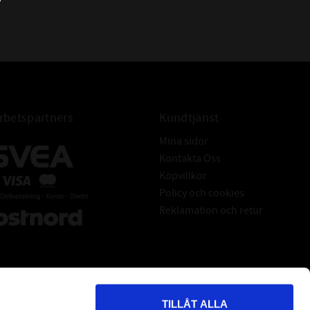
BETECKNING:
33111/Q
33111 Q
33111 J
4T-33111
betspartners
Kundtjänst
Mina sidor
Kontakta Oss
Köpvillkor
Policy och cookies
Reklamation och retur
TILLÅT ALLA