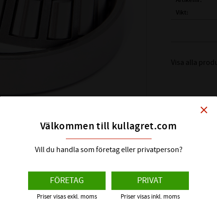
Artikelnr
Vikt
Tillverkare
FULLSTÄNDIG
Visa alla prod
( d )
INNERDIA
( D )
YTTERDI
( T )
TOTALBR
( B )
BREDD IN
close
( C )
BREDD Y
Välkommen till kullagret.com
REFERENS VA
BÄRIGHETSTA
Vill du handla som företag eller privatperson?
BÄRIGHETSTAL
FABRIKAT:
FÖRETAG
PRIVAT
BENÄMNING I
Priser visas exkl. moms
Priser visas inkl. moms
BENÄMNING Y