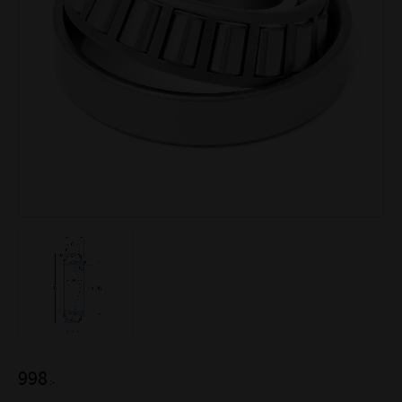
998
:-