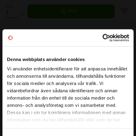
Antal
Lägg til
KÖP
st
Lagerstatus
Skickas prel. inom 7-10 vardagar
Artikelnr
531762
Vikt
1,34 kg
Denna webbplats använder cookies
Tillverkare
SKF
Mer info
Vi använder enhetsidentifierare för att anpassa innehållet
close
och annonserna till användarna, tillhandahålla funktioner
Välkommen till kullagret.com
FULLSTÄNDIG SKF BETECKNING:
331132/Q
för sociala medier och analysera vår trafik. Vi
Visa alla produkter från SKF
( d )
INNERDIAMETER:
65 mm
vidarebefordrar även sådana identifierare och annan
Vill du handla som företag eller privatperson?
( D )
YTTERDIAMETER:
110 mm
information från din enhet till de sociala medier och
( T )
TOTALBREDD:
3 mm
annons- och analysföretag som vi samarbetar med.
FÖRETAG
Dessa kan i sin tur kombinera informationen med annan
( B )
BREDD INNERBANA:
34 mm
information som du har tillhandahållit eller som de har
( C )
BREDD YTTERBANA:
26,5 mm
Priser visas exkl. moms
samlat in när du har använt deras tjänster.
REFERENS VARVTAL:
4800 r/min
PRIVAT