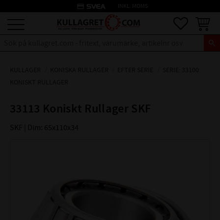
credit_card
INKL. MOMS
Meny
Favoriter
Kundva
KULLAGER
KONISKA RULLAGER
EFTER SERIE
SERIE: 33100
KONISKT RULLAGER
33113 Koniskt Rullager SKF
SKF | Dim: 65x110x34