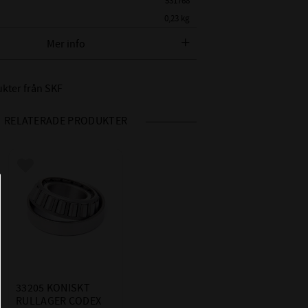
531768
0,23 kg
SKF
Mer info
 SKF BETECKNING:
33205/Q
ukter från SKF
METER:
25 mm
AMETER:
52 mm
RELATERADE PRODUKTER
EDD:
22 mm
NERBANA:
22 mm
TTERBANA:
18 mm
Lägg till i favoriter
RVTAL:
9000 r/min
L DYNAMISKT:
47,3 kN
 STATISKT:
56 kN
SKF / Timken
NNERRING:
33205
33205 KONISKT 
TTERRING:
33205
RULLAGER CODEX