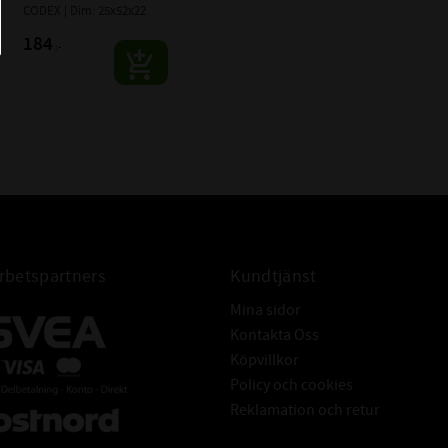
33205 A
CODEX | Dim: 25x52x22
BETECKNING:
33205 B
184
:-
33205 JR
33205 U
33205 J2/Q
4T-33205
betspartners
Kundtjänst
Mina sidor
Kontakta Oss
Köpvillkor
Policy och cookies
Reklamation och retur