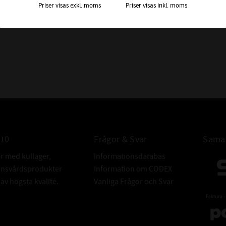
Priser visas exkl. moms
Priser visas inkl. moms
ALTERNATIV 
010
Frågor & Svar
Samar
er med kullager,
Informationsdatabas
donsvårdsprodukter
Information om CODEX
v högsta kvalité.
Vanliga Frågor och Svar