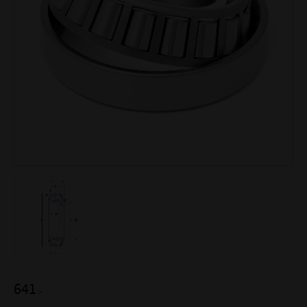
641
:-