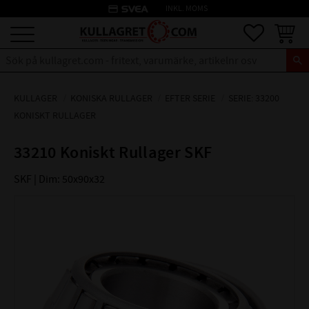
credit_card
INKL. MOMS
Meny
Favoriter
Kundva
KULLAGER
KONISKA RULLAGER
EFTER SERIE
SERIE: 33200
KONISKT RULLAGER
33210 Koniskt Rullager SKF
SKF | Dim: 50x90x32