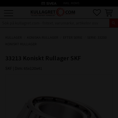
credit_card
INKL. MOMS
Meny
Favoriter
Kundva
KULLAGER
KONISKA RULLAGER
EFTER SERIE
SERIE: 33200
KONISKT RULLAGER
33213 Koniskt Rullager SKF
SKF | Dim: 65x120x41